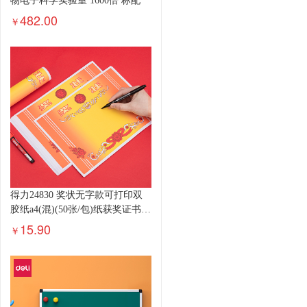
物电子科学实验室 1600倍 标配
482.00
￥
得力24830 奖状无字款可打印双
胶纸a4(混)(50张/包)纸获奖证书
中小学生表扬表彰奖状教师通
15.90
￥