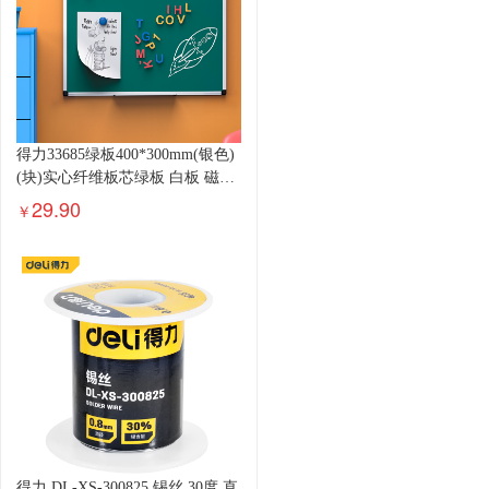
得力33685绿板400*300mm(银色)
(块)实心纤维板芯绿板 白板 磁性
办公教学会议小白板悬挂式写字
29.90
￥
板黑板白板
得力 DL-XS-300825 锡丝 30度 直