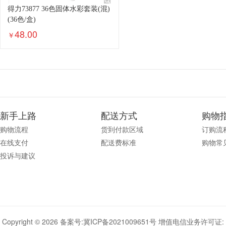
得力73877 36色固体水彩套装(混)
(36色/盒)
48.00
￥
新手上路
配送方式
购物
购物流程
货到付款区域
订购流
在线支付
配送费标准
购物常
投诉与建议
Copyright © 2026 备案号:
冀ICP备2021009651号
增值电信业务许可证: