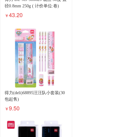
径0.8mm 250g ( 计价单位:卷)
43.20
￥
得力(deli)68895汪汪队小套装(30
包起售)
9.50
￥