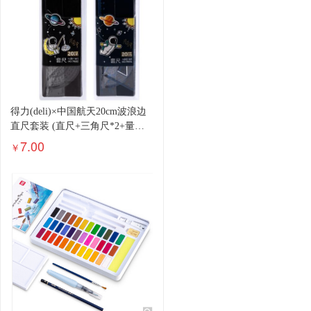
得力(deli)×中国航天20cm波浪边
直尺套装 (直尺+三角尺*2+量角
器)考试绘图文具套装 颜色随机
7.00
￥
79531